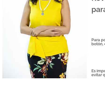
par
Para po
botón, 
Es imp
evitar 