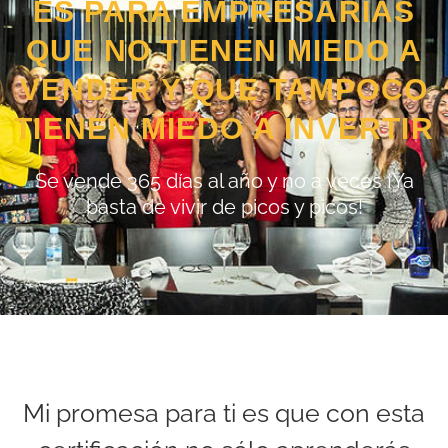
ES PARA EMPRESARIAS
QUE NO TIENEN MIEDO A
VENDER Y QUE TAMPOCO
TIENEN MIEDO A INVERTIR
Se vende 365 días al año y no a veces ¡Ya
basta de vivir de picos y picos!
Mi promesa para ti es que con esta