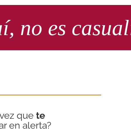
uí, no es casual
 vez que
te
ar en alerta?