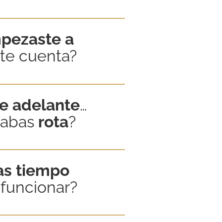
pezaste a
rte cuenta?
e adelante
…
tabas
rota
?
vas tiempo
funcionar?