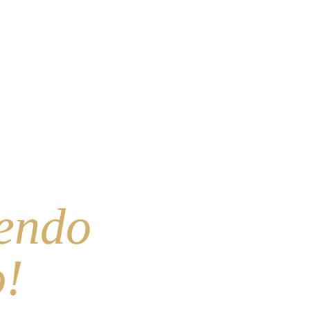
iendo
o!