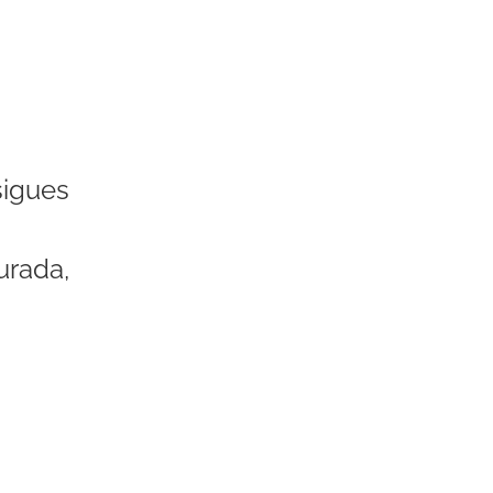
igues
rada,