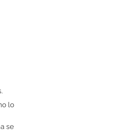
.
no lo
a se