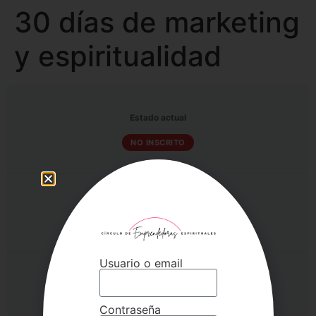
30 días de marketing
y espiritualidad
Estado actual
NO INSCRITO
Precio
247€
Usuario o email
Primeros pasos
Este curso está cerrado actualmente
Contraseña