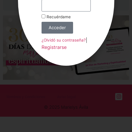
Recuérdame
Acceder
|
¿Olvidó su contraseña?
Registrarse
Términos y Condiciones
Aviso legal
© 2025 Marielys Ávila