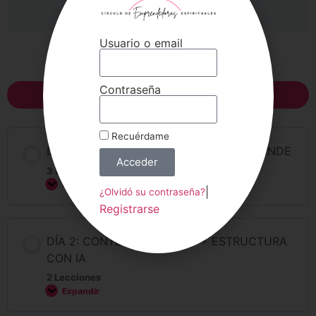
Usuario o email
Contenido del Curso
Contraseña
Expandir todo
Recuérdame
DÍA 1: CLIENTA IDEAL + OFERTA QUE VENDE
Acceder
3 Lecciones
Expandir
|
¿Olvidó su contraseña?
Registrarse
DÍA 2: CONTENIDO + COPY + ESTRUCTURA
CON IA
2 Lecciones
Expandir