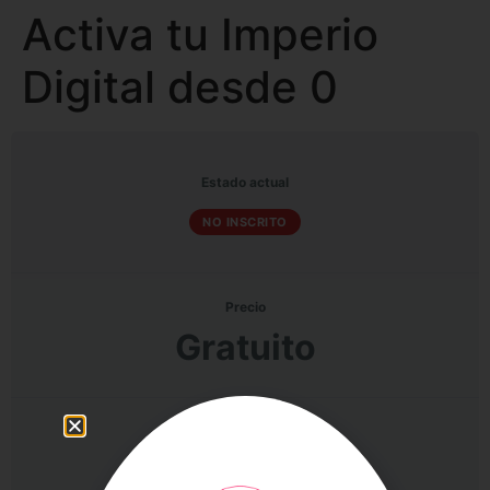
Activa tu Imperio
Digital desde 0
Estado actual
NO INSCRITO
Precio
Gratuito
Primeros pasos
Log In to Enroll