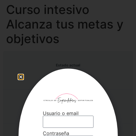
Curso intesivo
Alcanza tus metas y
objetivos
Estado actual
NO INSCRITO
Precio
197€
Usuario o email
Contraseña
Primeros pasos