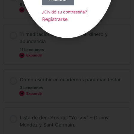
8 Lecciones
Expandir
|
¿Olvidó su contraseña?
Registrarse
11 meditaciones para atraer el dinero y
abundancia
11 Lecciones
Expandir
Cómo escribir en cuadernos para manifestar.
3 Lecciones
Expandir
Lista de decretos del “Yo soy” – Conny
Mendez y Sant Germain.