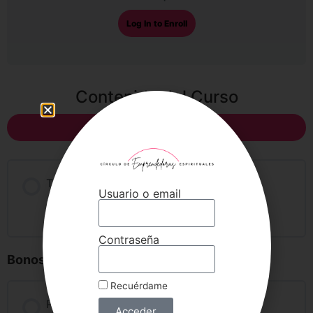
Log In to Enroll
Contenido del Curso
Expandir todo
Taller tablero del éxito 2024
Usuario o email
2 Lecciones
Expandir
Contraseña
Bonos
Recuérdame
Plantillas | Guías | Ebooks
Acceder