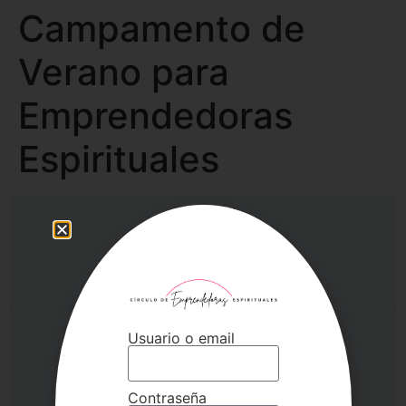
Campamento de
Verano para
Emprendedoras
Espirituales
Estado actual
NO INSCRITO
Usuario o email
Precio
297€
Contraseña