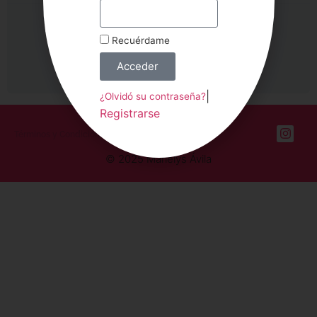
Primeros pasos
Recuérdame
Este curso está cerrado actualmente
Acceder
|
¿Olvidó su contraseña?
Registrarse
Términos y Condiciones
Aviso legal
© 2025 Marielys Ávila