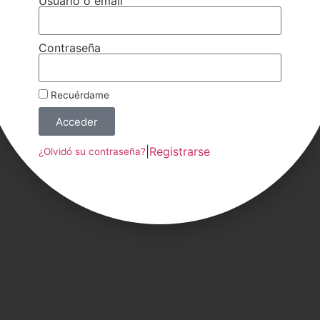
Usuario o email
Contraseña
Recuérdame
Acceder
|
Registrarse
¿Olvidó su contraseña?