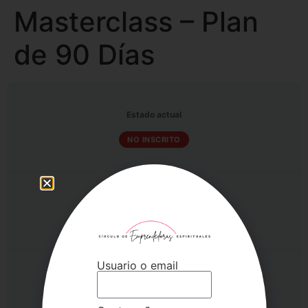
Masterclass – Plan
de 90 Días
Estado actual
NO INSCRITO
Precio
Gratuito
Usuario o email
Primeros pasos
Log In to Enroll