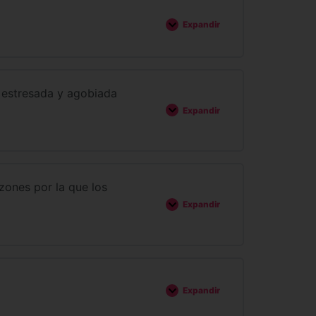
Expandir
r estresada y agobiada
Expandir
azones por la que los
Expandir
Expandir