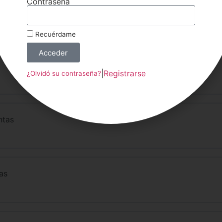
Contraseña
Recuérdame
Acceder
|
Registrarse
¿Olvidó su contraseña?
ntas
as