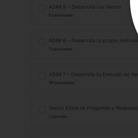
ADIM 5 – Desarrolla tus Ventas
5 Lecciones
ADIM 6 – Desarrolla tu propio método
7 Lecciones
ADIM 7 – Desarrolla tu Embudo de Ve
10 Lecciones
Sesión Extra de Preguntas y Respuest
1 Lección