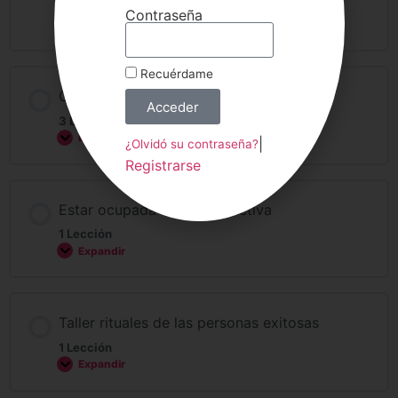
4 Lecciones
Contraseña
Expandir
Recuérdame
Cambiar un hábito
Acceder
3 Lecciones
Expandir
|
¿Olvidó su contraseña?
Registrarse
Estar ocupada & ser productiva
1 Lección
Expandir
Taller rituales de las personas exitosas
1 Lección
Expandir