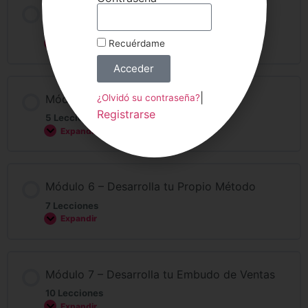
Módulo 4 – Desarrolla y crea contenido
8 Lecciones
Recuérdame
Expandir
Acceder
|
¿Olvidó su contraseña?
Módulo 5 – Desarrolla tus Ventas
Registrarse
5 Lecciones
Expandir
Módulo 6 – Desarrolla tu Propio Método
7 Lecciones
Expandir
Módulo 7 – Desarrolla tu Embudo de Ventas
10 Lecciones
Expandir