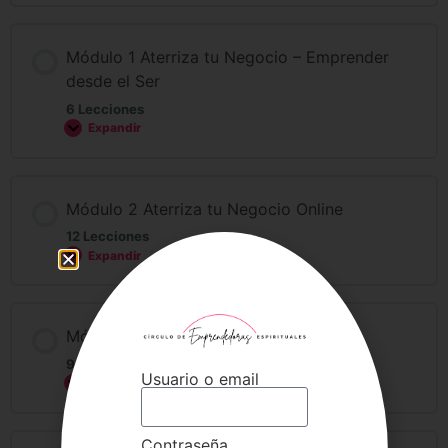
Módulo 1 Aterriza tu Negocio – Emprender
desde el Ser
6 Lecciones
Expandir
Módulo 2 Aterriza tu Negocio Online
12 Lecciones
Expandir
Módulo 3 – Aterriza tu Servicio Estrella
9 Lecciones
Usuario o email
Expandir
Contraseña