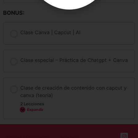
BONUS:
Clase Canva | Capcut | AI
Clase especial – Práctica de Chatgpt + Canva
Clase de creación de contenido con capcut y
canva (teoría)
2 Lecciones
Expandir
Términos y Condiciones
Aviso legal