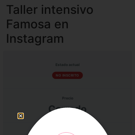
Taller intensivo
Famosa en
Instagram
Estado actual
NO INSCRITO
Precio
Cerrado
Primeros pasos