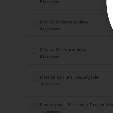
6 Lecciones
Módulo 5: Redes sociales
8 Lecciones
Módulo 6: Infoproductos
5 Lecciones
Material adicional descargable
11 Lecciones
Bono especial Mini-curso Tú en la Ab
15 Lecciones