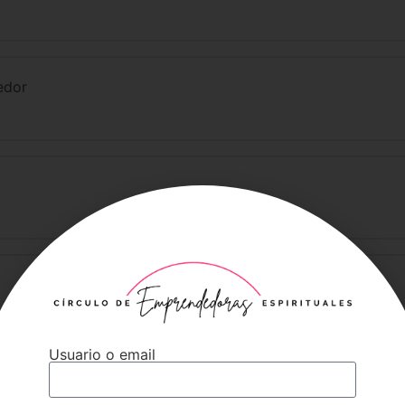
edor
Usuario o email
ea?