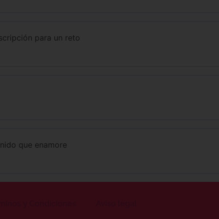
cripción para un reto
enido que enamore
minos y Condiciones
Aviso legal