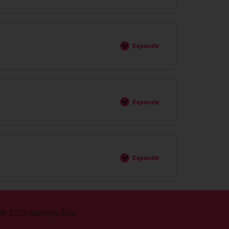
Expandir
Expandir
Expandir
© 2025 Marielys Ávila