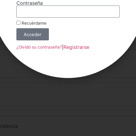
Contraseña
Recuérdame
Acceder
|
Registrarse
¿Olvidó su contraseña?
undancia