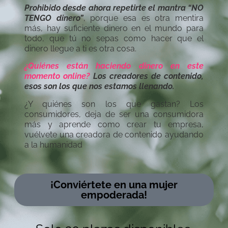
Prohibido desde ahora repetirte el mantra “NO
TENGO dinero”
, porque esa es otra mentira
más, hay suficiente dinero en el mundo para
todo, que tú no sepas como hacer que el
dinero llegue a ti es otra cosa.
¿Quiénes están haciendo dinero en este
momento online?
Los creadores de contenido,
esos son los que nos estamos llenando.
¿Y quiénes son los que gastan? Los
consumidores, deja de ser una consumidora
más y aprende como crear tu empresa,
vuélvete una creadora de contenido ayudando
a la humanidad
¡Conviértete en una mujer
empoderada!