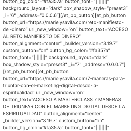
button_bg_color=”#fa357a” button_font=”||||||||”
background_layout=”dark” box_shadow_style=”preset3″
_i=”6″ _address=”0.0.0.6″][/et_pb_button][et_pb_button
button_url=”https://marielysavila.com/reto-manifiesto-
del-dinero” url_new_window=”on” button_text=”ACCESO
AL RETO MANIFIESTO DE DINERO”
button_alignment=”center” _builder_version=”3.19.7″
custom_button=”on” button_bg_color=”#fa357a”
button_font=”||||||||” background_layout=”dark”
box_shadow_style=”preset3″ _i=”7″ _address=”0.0.0.7″]
[/et_pb_button][et_pb_button
button_url=”https://marielysavila.com/7-maneras-para-
triunfar-con-el-marketing-digital-desde-la-
espiritualidad” url_new_window=”on”
button_text=”ACCESO A MASTERCLASS 7 MANERAS
DE TRIUNFAR CON EL MARKETING DIGITAL DESDE LA
ESPIRITUALIDAD” button_alignment=”center”
_builder_version=”3.19.7″ custom_button=”on”
button_bg_color=”#fa357a” button_font=”||||||||”