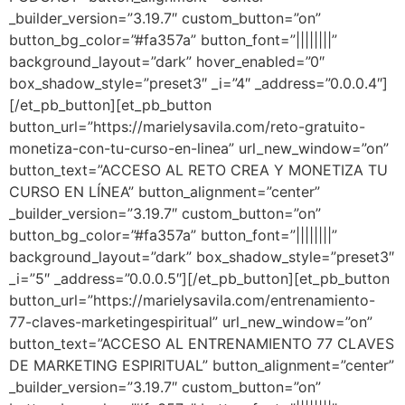
_builder_version=”3.19.7″ custom_button=”on”
button_bg_color=”#fa357a” button_font=”||||||||”
background_layout=”dark” hover_enabled=”0″
box_shadow_style=”preset3″ _i=”4″ _address=”0.0.0.4″]
[/et_pb_button][et_pb_button
button_url=”https://marielysavila.com/reto-gratuito-
monetiza-con-tu-curso-en-linea” url_new_window=”on”
button_text=”ACCESO AL RETO CREA Y MONETIZA TU
CURSO EN LÍNEA” button_alignment=”center”
_builder_version=”3.19.7″ custom_button=”on”
button_bg_color=”#fa357a” button_font=”||||||||”
background_layout=”dark” box_shadow_style=”preset3″
_i=”5″ _address=”0.0.0.5″][/et_pb_button][et_pb_button
button_url=”https://marielysavila.com/entrenamiento-
77-claves-marketingespiritual” url_new_window=”on”
button_text=”ACCESO AL ENTRENAMIENTO 77 CLAVES
DE MARKETING ESPIRITUAL” button_alignment=”center”
_builder_version=”3.19.7″ custom_button=”on”