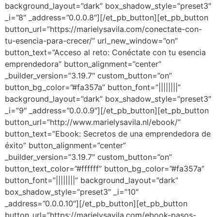
background_layout=”dark” box_shadow_style=”preset3″
_i=”8″ _address=”0.0.0.8″][/et_pb_button][et_pb_button
button_url=”https://marielysavila.com/conectate-con-
tu-esencia-para-crecer/” url_new_window=”on”
button_text=”Acceso al reto: Conéctate con tu esencia
emprendedora” button_alignment=”center”
_builder_version=”3.19.7″ custom_button=”on”
button_bg_color=”#fa357a” button_font=”||||||||”
background_layout=”dark” box_shadow_style=”preset3″
_i=”9″ _address=”0.0.0.9″][/et_pb_button][et_pb_button
button_url=”http://www.marielysavila.nl/ebook/”
button_text=”Ebook: Secretos de una emprendedora de
éxito” button_alignment=”center”
_builder_version=”3.19.7″ custom_button=”on”
button_text_color=”#ffffff” button_bg_color=”#fa357a”
button_font=”||||||||” background_layout=”dark”
box_shadow_style=”preset3″ _i=”10″
_address=”0.0.0.10″][/et_pb_button][et_pb_button
button_url=”https://marielysavila.com/ebook-pasos-