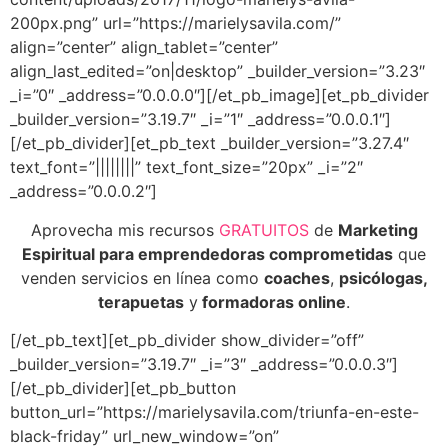
200px.png” url=”https://marielysavila.com/”
align=”center” align_tablet=”center”
align_last_edited=”on|desktop” _builder_version=”3.23″
_i=”0″ _address=”0.0.0.0″][/et_pb_image][et_pb_divider
_builder_version=”3.19.7″ _i=”1″ _address=”0.0.0.1″]
[/et_pb_divider][et_pb_text _builder_version=”3.27.4″
text_font=”||||||||” text_font_size=”20px” _i=”2″
_address=”0.0.0.2″]
Aprovecha mis recursos
GRATUITOS
de
Marketing
Espiritual para emprendedoras comprometidas
que
venden servicios en línea como
coaches
,
psicólogas,
terapuetas
y
formadoras online
.
[/et_pb_text][et_pb_divider show_divider=”off”
_builder_version=”3.19.7″ _i=”3″ _address=”0.0.0.3″]
[/et_pb_divider][et_pb_button
button_url=”https://marielysavila.com/triunfa-en-este-
black-friday” url_new_window=”on”