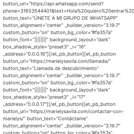
button_url=”https://api.whatsapp.com/send?
phone=31653544401&text=Hola%20quiero%20entrar%2
button_text=”ÚNETE A MI GRUPO DE WHATSAPP”
button_alignment=”center” _builder_version=”3.19.7″
custom_button=”on” button_bg_color=”#fa357a”
button_font=”||||||||” background_layout=”dark”
box_shadow_style=”preset3″ _i=”16″
_address=”0.0.0.16″][/et_pb_button][et_pb_button
button_url=”https://marielysavila.com/llamada/”
button_text=”Llamada de descubrimiento”
button_alignment=”center” _builder_version=”3.19.7″
custom_button=”on” button_bg_color=”#fa357a”
button_font=”||||||||” background_layout=”dark”
box_shadow_style=”preset3″ _i=”17″
_address=”0.0.0.17″][/et_pb_button][et_pb_button
button_url=”https://marielysavila.com/contactar-con-
marielys/” button_text=”Contáctame”
button_alignment=”center” _builder_version=”3.19.7″
custom_button=”on” button_bg_color=”#fa357a”