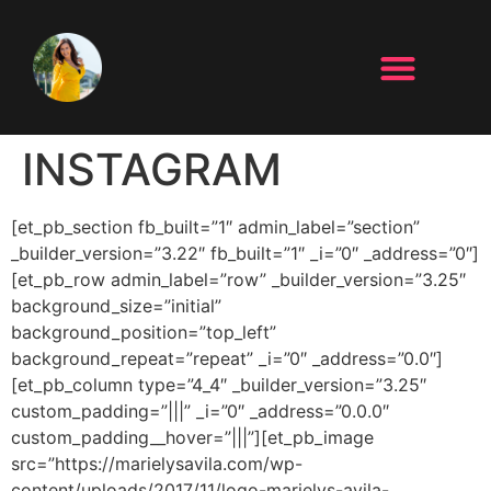
INSTAGRAM
[et_pb_section fb_built=”1″ admin_label=”section”
_builder_version=”3.22″ fb_built=”1″ _i=”0″ _address=”0″]
[et_pb_row admin_label=”row” _builder_version=”3.25″
background_size=”initial”
background_position=”top_left”
background_repeat=”repeat” _i=”0″ _address=”0.0″]
[et_pb_column type=”4_4″ _builder_version=”3.25″
custom_padding=”|||” _i=”0″ _address=”0.0.0″
custom_padding__hover=”|||”][et_pb_image
src=”https://marielysavila.com/wp-
content/uploads/2017/11/logo-marielys-avila-