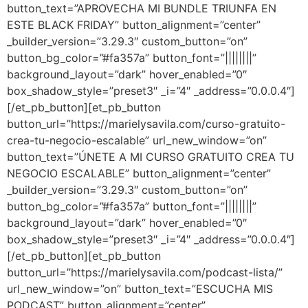
button_text=”APROVECHA MI BUNDLE TRIUNFA EN
ESTE BLACK FRIDAY” button_alignment=”center”
_builder_version=”3.29.3″ custom_button=”on”
button_bg_color=”#fa357a” button_font=”||||||||”
background_layout=”dark” hover_enabled=”0″
box_shadow_style=”preset3″ _i=”4″ _address=”0.0.0.4″]
[/et_pb_button][et_pb_button
button_url=”https://marielysavila.com/curso-gratuito-
crea-tu-negocio-escalable” url_new_window=”on”
button_text=”ÚNETE A MI CURSO GRATUITO CREA TU
NEGOCIO ESCALABLE” button_alignment=”center”
_builder_version=”3.29.3″ custom_button=”on”
button_bg_color=”#fa357a” button_font=”||||||||”
background_layout=”dark” hover_enabled=”0″
box_shadow_style=”preset3″ _i=”4″ _address=”0.0.0.4″]
[/et_pb_button][et_pb_button
button_url=”https://marielysavila.com/podcast-lista/”
url_new_window=”on” button_text=”ESCUCHA MIS
PODCAST” button_alignment=”center”