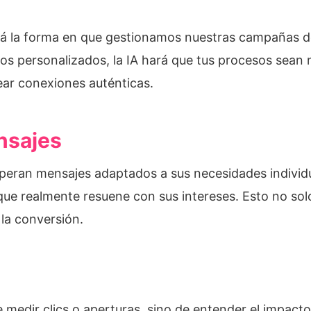
ará la forma en que gestionamos nuestras campañas d
s personalizados, la IA hará que tus procesos sean m
ear conexiones auténticas.
nsajes
peran mensajes adaptados a sus necesidades individua
que realmente resuene con sus intereses. Esto no sol
la conversión.
 medir clics o aperturas, sino de entender el impacto