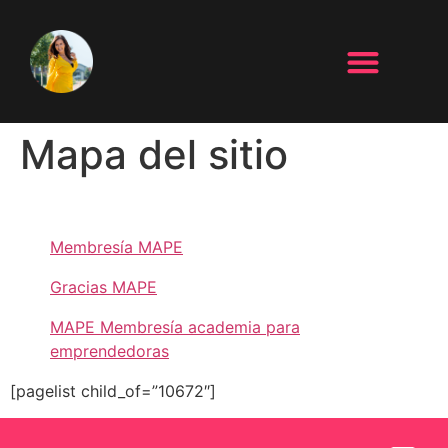
Mapa del sitio
Membresía MAPE
Gracias MAPE
MAPE Membresía academia para
emprendedoras
[pagelist child_of=”10672″]